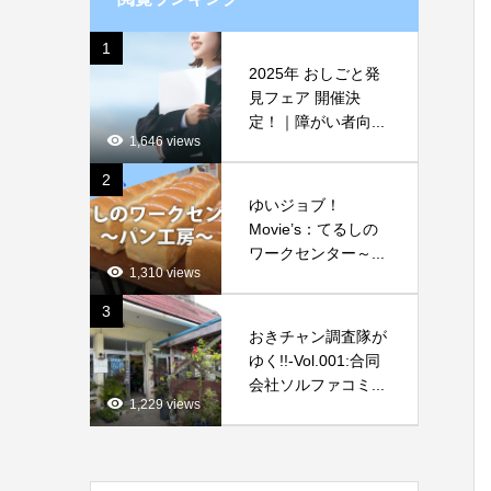
1
2025年 おしごと発
見フェア 開催決
定！｜障がい者向...
1,646 views
2
ゆいジョブ！
Movie’s：てるしの
ワークセンター～...
1,310 views
3
おきチャン調査隊が
ゆく!!-Vol.001:合同
会社ソルファコミ...
1,229 views