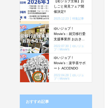
【彩ジョブ主催】お
しごと発見フェア開
催決定!!
2025.12.23
特集記事
ゆいジョブ！
Movie’s：就労移行委
支援事業所 おおき...
2022.07.30
ゆいジョ
ブ！Movie's
ゆいジョブ！
Movie’s：楽学喜サポ
ート ACCENDO
2022.04.28
ゆいジョ
ブ！Movie's
おすすめ記事