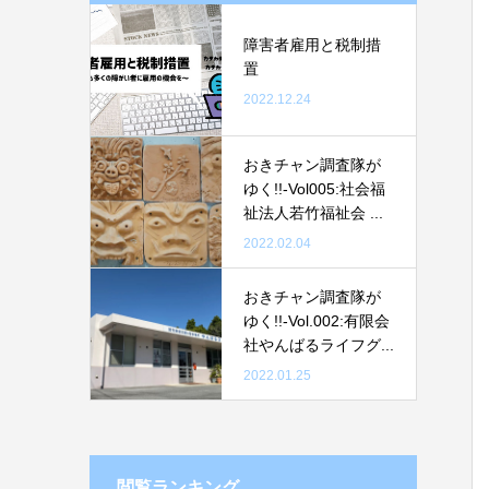
障害者雇用と税制措
置
2022.12.24
おきチャン調査隊が
ゆく!!-Vol005:社会福
祉法人若竹福祉会 ...
2022.02.04
おきチャン調査隊が
ゆく!!-Vol.002:有限会
社やんばるライフグ...
2022.01.25
閲覧ランキング