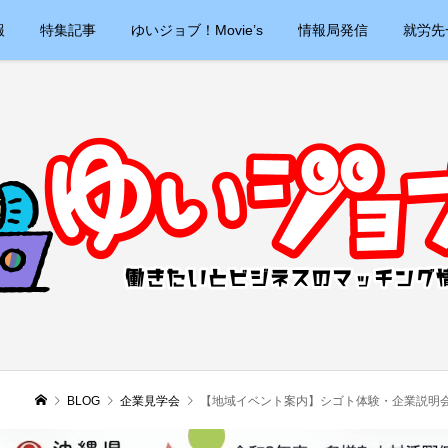
報
特集記事
ゆいジョブ！Movie’s
情報局発信
就労先
BLOG
企業見学会
【地域イベント案内】シゴト体験・企業説明