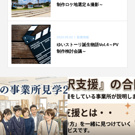
制作ロケ地選定＆撮影～
2023.05.02
新着情報
ゆいストーリ誕生物語Vol.4～PV
制作検討会議～