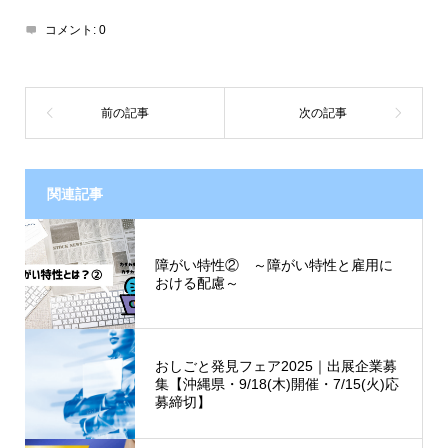
コメント:
0
関連記事
障がい特性② ～障がい特性と雇用に
おける配慮～
おしごと発見フェア2025｜出展企業募
集【沖縄県・9/18(木)開催・7/15(火)応
募締切】