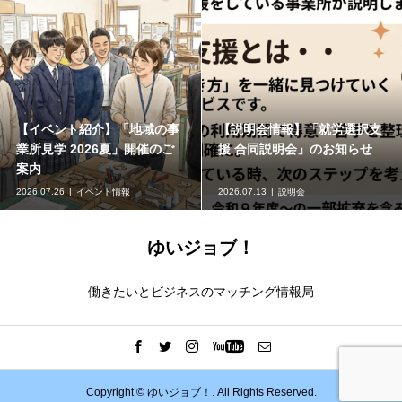
紹介】「地域の事
【説明会情報】「就労選択支
【地域の研
026夏」開催のご
援 合同説明会」のお知らせ
ーチについ
け！オンラ
ベント情報
2026.07.13
説明会
2026.07.09
外
ゆいジョブ！
働きたいとビジネスのマッチング情報局
Copyright ©
ゆいジョブ！. All Rights Reserved.