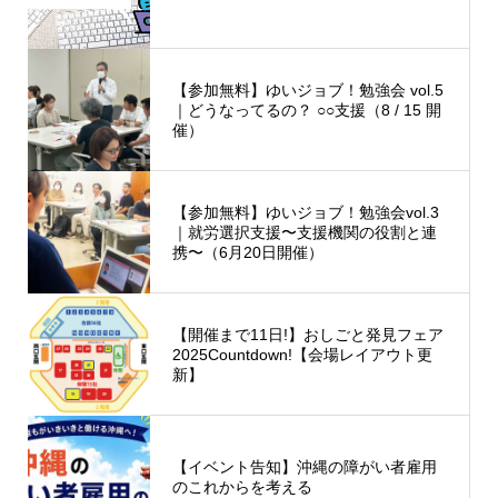
【参加無料】ゆいジョブ！勉強会 vol.5
｜どうなってるの？ ○○支援（8 / 15 開
催）
【参加無料】ゆいジョブ！勉強会vol.3
｜就労選択支援〜支援機関の役割と連
携〜（6月20日開催）
【開催まで11日!】おしごと発見フェア
2025Countdown!【会場レイアウト更
新】
【イベント告知】沖縄の障がい者雇用
のこれからを考える