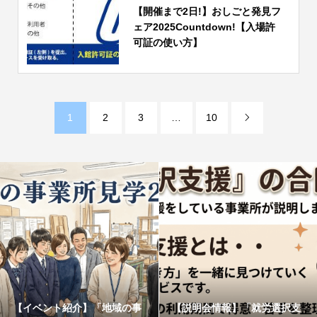
【開催まで2日!】おしごと発見フ
ェア2025Countdown!【入場許
可証の使い方】
1
2
3
…
10

【イベント紹介】「地域の事
【説明会情報】「就労選択支