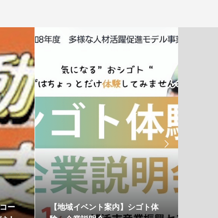

コー
【地域イベント案内】シゴト体
【出店