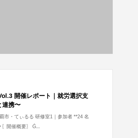
ol.3 開催レポート｜就労選択支
と連携〜
覇市・てぃるる 研修室1｜参加者 **24 名
〖開催概要〗 Ǵ...