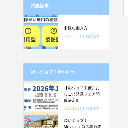
特集記事
多様な働き方
2022.03.01
特集記事
ゆいジョブ！Movie’s
【彩ジョブ主催】お
しごと発見フェア開
催決定!!
2025.12.23
特集記事
ゆいジョブ！
Movie’s：就労移行委