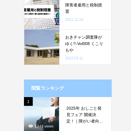
障害者雇用と税制措
置
2022.12.24
おきチャン調査隊が
ゆく!!-Vol008 くこり
もや
2022.03.11
閲覧ランキング
1
2025年 おしごと発
見フェア 開催決
定！｜障がい者向...
1,647 views