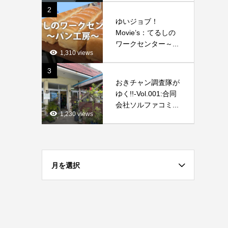
2
ゆいジョブ！
Movie’s：てるしの
ワークセンター～...
1,310 views
3
おきチャン調査隊が
ゆく!!-Vol.001:合同
会社ソルファコミ...
1,230 views
月を選択