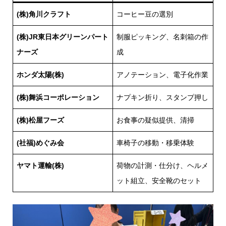
(株)角川クラフト
コーヒー豆の選別
(株)JR東日本グリーンパート
制服ピッキング、名刺箱の作
ナーズ
成
ホンダ太陽(株)
アノテーション、電子化作業
(株)舞浜コーポレーション
ナプキン折り、スタンプ押し
(株)松屋フーズ
お食事の疑似提供、清掃
(社福)めぐみ会
車椅子の移動・移乗体験
ヤマト運輸(株)
荷物の計測・仕分け、ヘルメ
ット組立、安全靴のセット