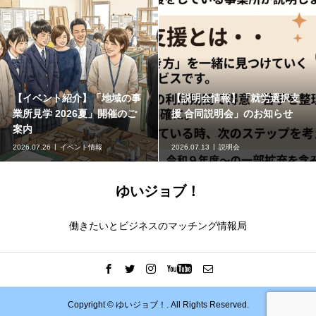
労選択支
【地域の研修案内】ジョブコ
【地域イベント案内
お知らせ
ーチについて関心のある方向
体験・企業説明会
け！オンライン交流会
2026.07.09
外部研修
2026.06.25
企業見学会
ゆいジョブ！
働きたいとビジネスのマッチング情報局
Copyright ©
ゆいジョブ！. All Rights Reserved.