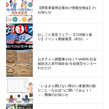
【障害者雇用企業向け情報交換会】の
お知らせ
おしごと発見フェア～【7/28振り返
り】イベント開催風景（8/22）～
おきチャン調査隊がゆく!!-Vol005:社会
福祉法人若竹福祉会 社会就労センター
わかたけ
「いまさら聞けない障がい者雇用の困
りごと～なかぽつに聞いてみよう！
～」開催のお知らせ