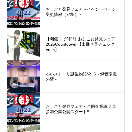
おしごと発見フェア～イベントページ
変更情報（7/25）～
【開催まで5日!】おしごと発見フェア
2025Countdown!【出展企業チェック
Vol.5】
ゆいストーリ誕生物語Vol.6～録音環境
の壁～
おしごと発見フェア～合同企業説明会
参加企業公開スタート!!～