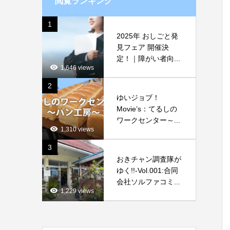
閲覧ランキング
1
2025年 おしごと発
見フェア 開催決
定！｜障がい者向...
1,646 views
2
ゆいジョブ！
Movie’s：てるしの
ワークセンター～...
1,310 views
3
おきチャン調査隊が
ゆく!!-Vol.001:合同
会社ソルファコミ...
1,229 views