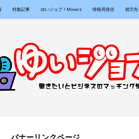
報
特集記事
ゆいジョブ！Movie’s
情報局発信
就労先
バナーリンクページ