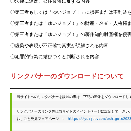
〇法律に違反、公序良俗に反する内容
〇第三者もしくは「ゆいジョブ！」に損害または不利益
〇第三者または「ゆいジョブ！」の財産・名誉・人格権
〇第三者または「ゆいジョブ！」の著作知的財産権を侵
〇虚偽や表現が不正確で真実が誤解される内容
〇犯罪的行為に結びつくと判断される内容
リンクバナーのダウンロードについて
当サイトへのリンクバナーを設置の際は、下記の画像をダウンロードして
リンクバナーのリンク先は当サイトのイベントページに設定して下さい。
おしごと発見フェアページ　→　
https://yuijob.com/oshigoto202