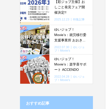
【彩ジョブ主催】お
しごと発見フェア開
催決定!!
2025.12.23
特集記事
ゆいジョブ！
Movie’s：就労移行委
支援事業所 おおき...
2022.07.30
ゆいジョ
ブ！Movie's
ゆいジョブ！
Movie’s：楽学喜サポ
ート ACCENDO
2022.04.28
ゆいジョ
ブ！Movie's
おすすめ記事