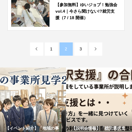
【参加無料】ゆいジョブ！勉強会
vol.4｜今さら聞けない!?就労支
援（7 / 18 開催）
1
2
3


【イベント紹介】「地域の事
【説明会情報】「就労選択支