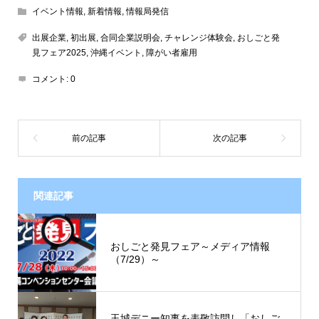
イベント情報
,
新着情報
,
情報局発信
出展企業
,
初出展
,
合同企業説明会
,
チャレンジ体験会
,
おしごと発
見フェア2025
,
沖縄イベント
,
障がい者雇用
コメント:
0
関連記事
おしごと発見フェア～メディア情報
（7/29）～
玉城デニー知事を表敬訪問し「おしご