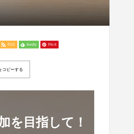
RSS
feedly
Pin it
をコピーする
加を目指して！