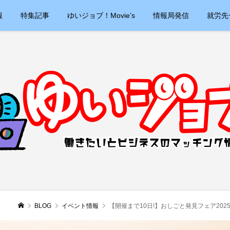
報
特集記事
ゆいジョブ！Movie’s
情報局発信
就労先
BLOG
イベント情報
【開催まで10日!】おしごと発見フェア2025