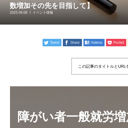
数増加その先を目指して】
2025.09.08
イベント情報
Tweet
Share
Hatena
Pocket
この記事のタイトルとURL
障がい者一般就労増