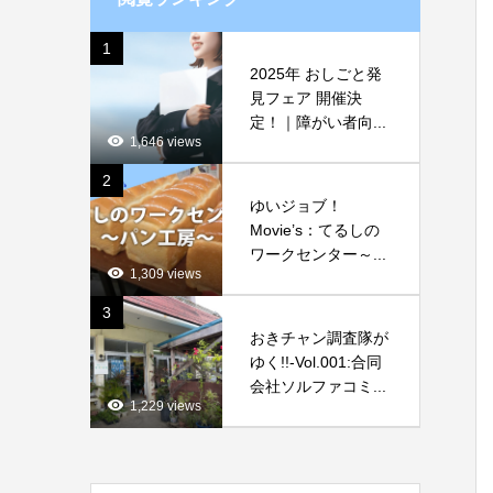
1
2025年 おしごと発
見フェア 開催決
定！｜障がい者向...
1,646 views
2
ゆいジョブ！
Movie’s：てるしの
ワークセンター～...
1,309 views
3
おきチャン調査隊が
ゆく!!-Vol.001:合同
会社ソルファコミ...
1,229 views