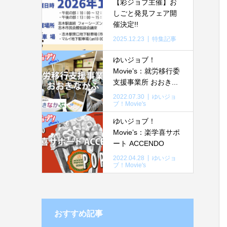
【彩ジョブ主催】お
しごと発見フェア開
催決定!!
2025.12.23
特集記事
ゆいジョブ！
Movie’s：就労移行委
支援事業所 おおき...
2022.07.30
ゆいジョ
ブ！Movie's
ゆいジョブ！
Movie’s：楽学喜サポ
ート ACCENDO
2022.04.28
ゆいジョ
ブ！Movie's
おすすめ記事