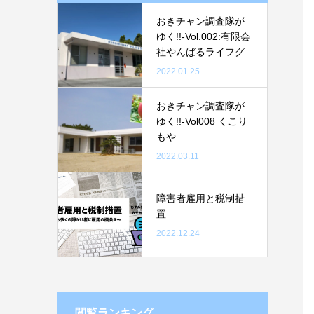
おきチャン調査隊が
ゆく!!-Vol.002:有限会
社やんばるライフグ...
2022.01.25
おきチャン調査隊が
ゆく!!-Vol008 くこり
もや
2022.03.11
障害者雇用と税制措
置
2022.12.24
閲覧ランキング