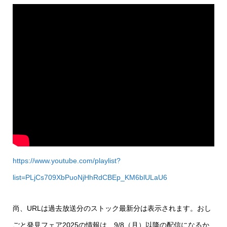
https://www.youtube.com/playlist?
list=PLjCs709XbPuoNjHhRdCBEp_KM6blULaU6
尚、URLは過去放送分のストック最新分は表示されます。おし
ごと発見フェア2025の情報は、9/8（月）以降の配信になるか