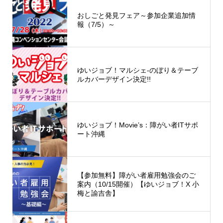
おしごと発見フェア～参加企業追加情
報（7/5）～
ゆいジョブ！マルシェ-のぼり＆テーブ
ルカバーデザイン決定!!
ゆいジョブ！Movie’s：障がい者ITサポ
ート沖縄
【参加無料】障がい者雇用勉強会のご
案内（10/15開催）【ゆいジョブ！X 小
梅と諭吉舎】