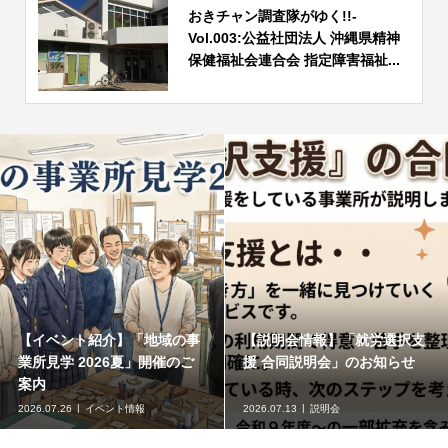
おきチャン調査隊がゆく!!-
Vol.003:公益社団法人 沖縄県精神
保健福祉会連合会 指定障害福祉...
【イベント紹介】「地域の事
【説明会情報】「就労選択支
業所見学 2026夏」開催のご
援 合同説明会」のお知らせ
案内
2026.07.26
イベント情報
2026.07.13
説明会