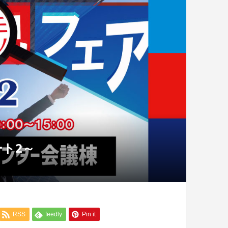
ト2～
RSS
feedly
Pin it