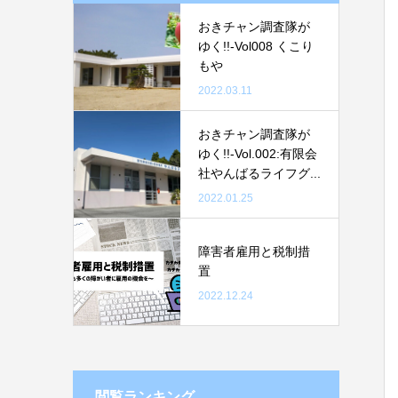
おきチャン調査隊が
ゆく!!-Vol008 くこり
もや
2022.03.11
おきチャン調査隊が
ゆく!!-Vol.002:有限会
社やんばるライフグ...
2022.01.25
障害者雇用と税制措
置
2022.12.24
閲覧ランキング