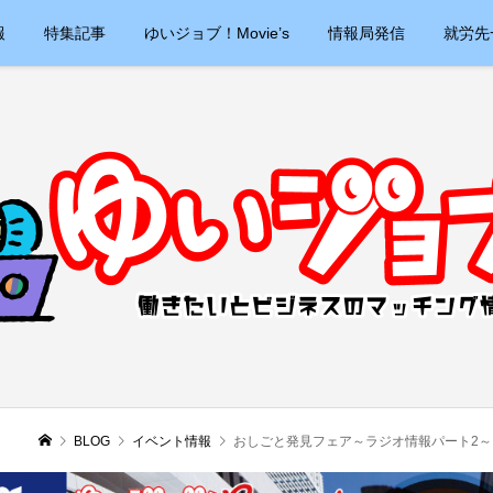
報
特集記事
ゆいジョブ！Movie’s
情報局発信
就労先
BLOG
イベント情報
おしごと発見フェア～ラジオ情報パート2～