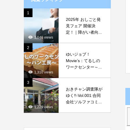
1
2025年 おしごと発
見フェア 開催決
定！｜障がい者向...
1,646 views
2
ゆいジョブ！
Movie’s：てるしの
ワークセンター～...
1,310 views
3
おきチャン調査隊が
ゆく!!-Vol.001:合同
会社ソルファコミ...
1,229 views