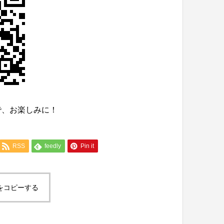
で、お楽しみに！
RSS
feedly
Pin it
をコピーする