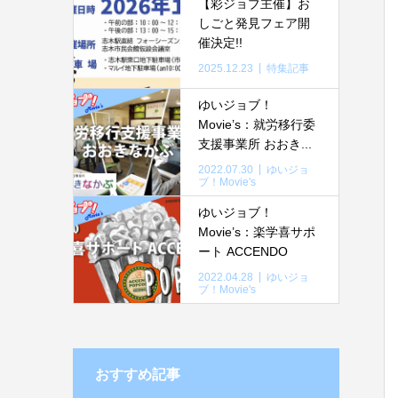
【彩ジョブ主催】お
しごと発見フェア開
催決定!!
2025.12.23
特集記事
ゆいジョブ！
Movie’s：就労移行委
支援事業所 おおき...
2022.07.30
ゆいジョ
ブ！Movie's
ゆいジョブ！
Movie’s：楽学喜サポ
ート ACCENDO
2022.04.28
ゆいジョ
ブ！Movie's
おすすめ記事