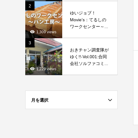
2
ゆいジョブ！
Movie’s：てるしの
ワークセンター～...
1,309 views
3
おきチャン調査隊が
ゆく!!-Vol.001:合同
会社ソルファコミ...
1,229 views
月を選択