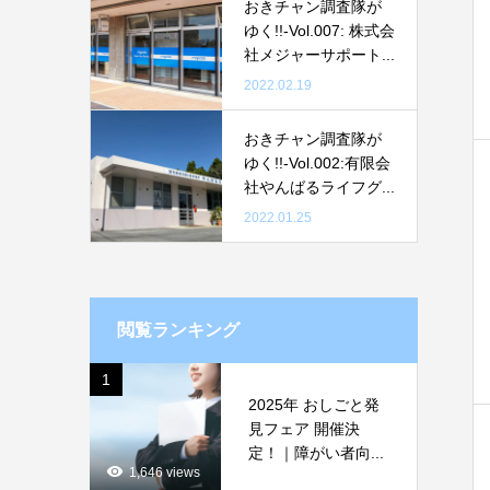
おきチャン調査隊が
ゆく!!-Vol.007: 株式会
社メジャーサポート...
2022.02.19
おきチャン調査隊が
ゆく!!-Vol.002:有限会
社やんばるライフグ...
2022.01.25
閲覧ランキング
1
2025年 おしごと発
見フェア 開催決
定！｜障がい者向...
1,646 views