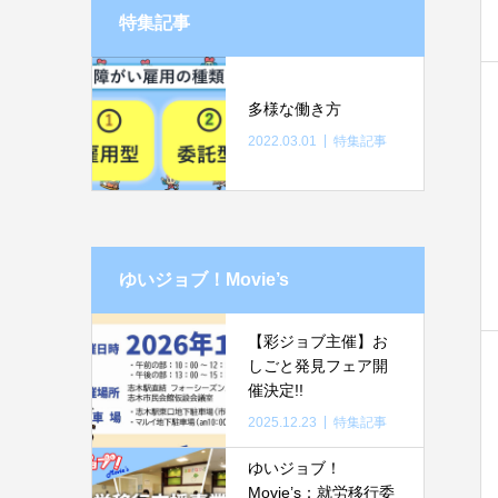
特集記事
多様な働き方
2022.03.01
特集記事
ゆいジョブ！Movie’s
【彩ジョブ主催】お
しごと発見フェア開
催決定!!
2025.12.23
特集記事
ゆいジョブ！
Movie’s：就労移行委