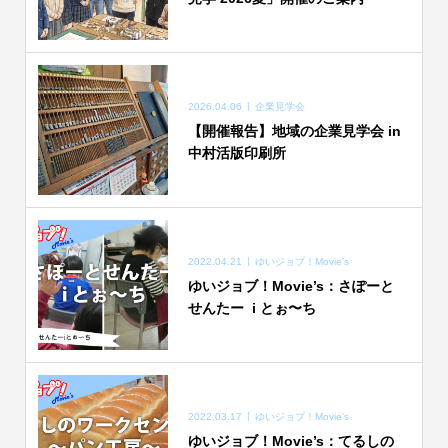
2026.04.06
企業見学会
【開催報告】地域の企業見学会 in
中村活版印刷所
2022.04.21
ゆいジョブ！Movie's
ゆいジョブ！Movie’s：さぽーと
せんたー i とぉ〜ち
2022.03.17
ゆいジョブ！Movie's
ゆいジョブ！Movie’s：てるしの