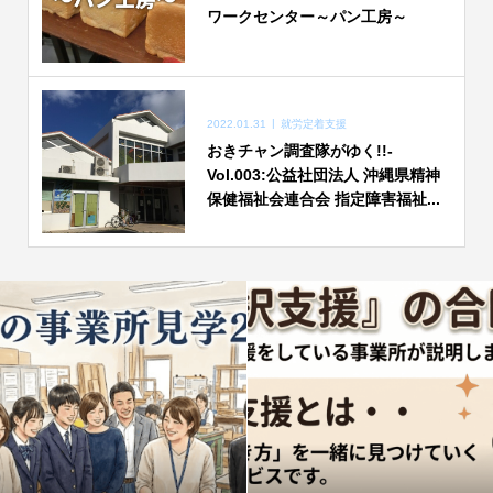
ワークセンター～パン工房～
2022.01.31
就労定着支援
おきチャン調査隊がゆく!!-
Vol.003:公益社団法人 沖縄県精神
保健福祉会連合会 指定障害福祉...