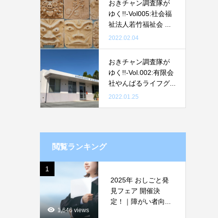
おきチャン調査隊が
ゆく!!-Vol005:社会福
祉法人若竹福祉会 ...
2022.02.04
おきチャン調査隊が
ゆく!!-Vol.002:有限会
社やんばるライフグ...
2022.01.25
閲覧ランキング
1
2025年 おしごと発
見フェア 開催決
定！｜障がい者向...
1,646 views