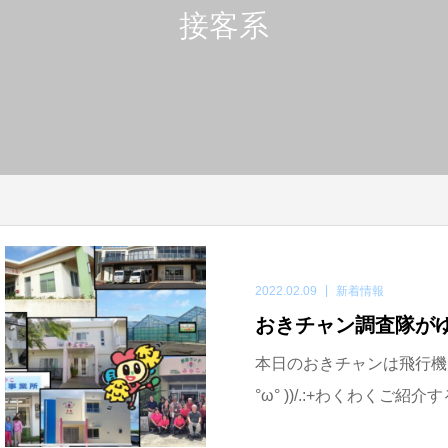
接客系
2022.02.09
新着情報
おきチャン調査隊がゆく!
本日のおきチャンは飛行機で宮
°ω° ))/.:+わくわくご