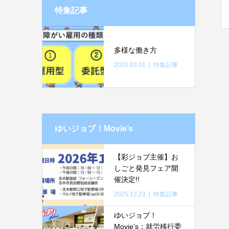
特集記事
多様な働き方
2022.03.01
特集記事
ゆいジョブ！Movie’s
【彩ジョブ主催】お
しごと発見フェア開
催決定!!
2025.12.23
特集記事
ゆいジョブ！
Movie’s：就労移行委