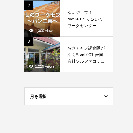
2
ゆいジョブ！
Movie’s：てるしの
ワークセンター～...
1,309 views
3
おきチャン調査隊が
ゆく!!-Vol.001:合同
会社ソルファコミ...
1,229 views
月を選択