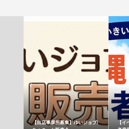

ゴト体
【出店事業所募集】ゆいジョブ!
【イ