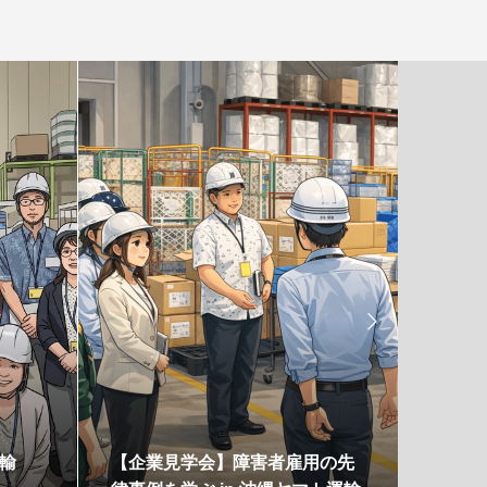

輸
【企業見学会】障害者雇用の先
【開催