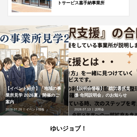
トサービス嘉手納事業所
【イベント紹介】「地域の事
【説明会情報】「就労選択支
業所見学 2026夏」開催のご
援 合同説明会」のお知らせ
案内
2026.07.26
イベント情報
2026.07.13
説明会
ゆいジョブ！