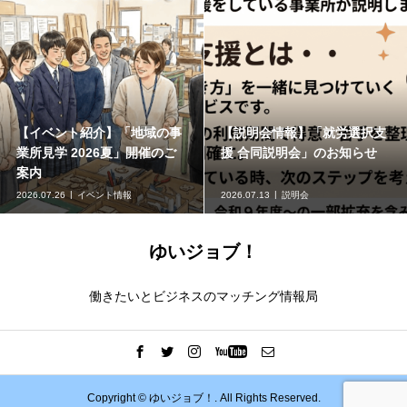
ント紹介】「地域の事
【説明会情報】「就労選択支
【地域
 2026夏」開催のご
援 合同説明会」のお知らせ
ーチに
け！オ
6
イベント情報
2026.07.13
説明会
2026.07.0
ゆいジョブ！
働きたいとビジネスのマッチング情報局
Copyright ©
ゆいジョブ！. All Rights Reserved.