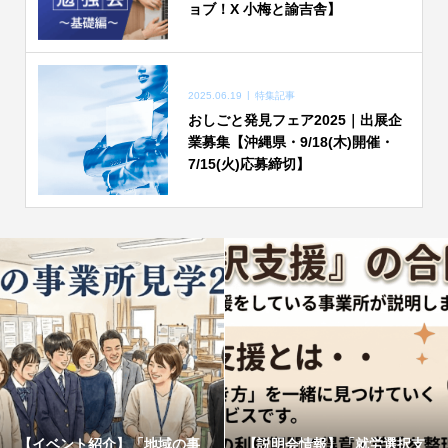
ョブ！X 小梅と諭吉舎】
2025.06.19
特集記事
おしごと発見フェア2025｜出展企
業募集【沖縄県・9/18(木)開催・
7/15(火)応募締切】
【イベント紹介】「地域の事
【説明会情報】「就労選択支